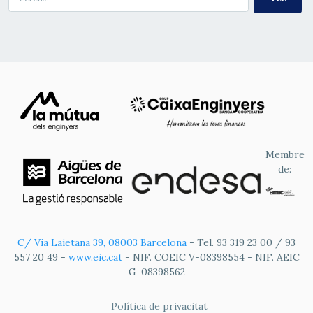
Membre
de:
C/ Via Laietana 39, 08003 Barcelona
- Tel. 93 319 23 00 / 93
557 20 49 -
www.eic.cat
- NIF. COEIC V-08398554 - NIF. AEIC
G-08398562
FOOTER
Política de privacitat