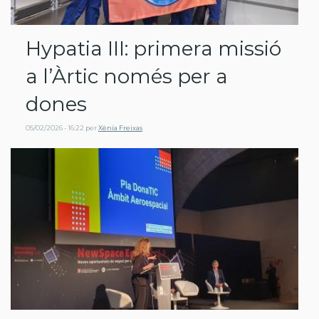
Hypatia III: primera missió
a l’Àrtic només per a
dones
05/02/2026 - 16:22
per
Xènia Freixas