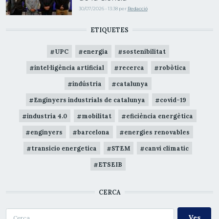
30/07/2026 - 13:38
per
Redacció
ETIQUETES
UPC
energia
sostenibilitat
intel·ligència artificial
recerca
robòtica
indústria
catalunya
Enginyers industrials de catalunya
covid-19
industria 4.0
mobilitat
eficiència energètica
enginyers
barcelona
energies renovables
transicio energetica
STEM
canvi climatic
ETSEIB
CERCA
Cerca