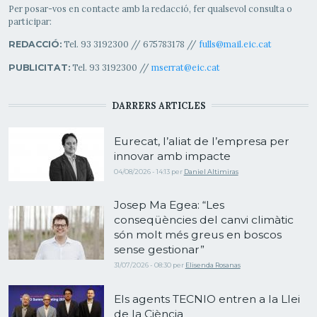
Per posar-vos en contacte amb la redacció, fer qualsevol consulta o
participar:
Tel. 93 3192300 // 675783178 //
fulls@mail.eic.cat
REDACCIÓ:
Tel. 93 3192300 //
mserrat@eic.cat
PUBLICITAT:
DARRERS ARTICLES
Eurecat, l’aliat de l’empresa per
innovar amb impacte
04/08/2026 - 14:13
per
Daniel Altimiras
Josep Ma Egea: “Les
conseqüències del canvi climàtic
són molt més greus en boscos
sense gestionar”
31/07/2026 - 08:30
per
Elisenda Rosanas
Els agents TECNIO entren a la Llei
de la Ciència