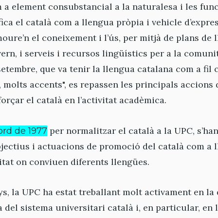
m a element consubstancial a la naturalesa i les fun
fica el català com a llengua pròpia i vehicle d’expre
re’n el coneixement i l’ús, per mitjà de plans de 
ern, i serveis i recursos lingüístics per a la comun
 setembre, que va tenir la llengua catalana com a fil
 molts accents", es repassen les principals accion
orçar el català en l’activitat acadèmica.
per normalitzar el català a la UPC, s’ha
ord de 1977
ectius i actuacions de promoció del català com a l
itat on conviuen diferents llengües.
ys, la UPC ha estat treballant molt activament en la 
a del sistema universitari català i, en particular, en 