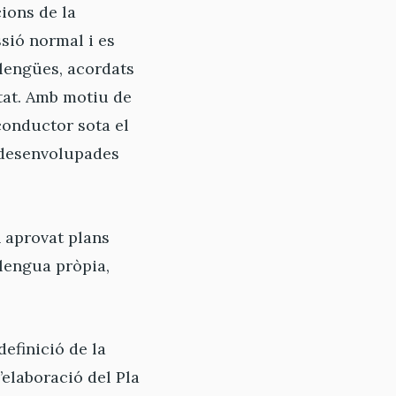
cions de la
ssió normal i es
llengües, acordats
itat. Amb motiu de
 conductor sota el
s desenvolupades
n aprovat plans
lengua pròpia,
definició de la
l’elaboració del Pla