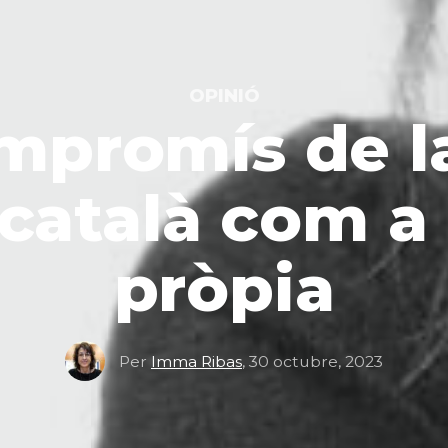
OPINIÓ
ompromís de l
català com a
pròpia
Per
Imma Ribas
,
30 octubre, 2023