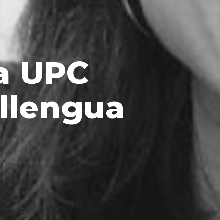
a UPC
 llengua