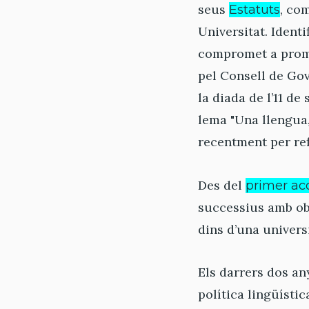
seus
, co
Estatuts
Universitat. Identi
compromet a promou
pel Consell de Gov
la diada de l’11 de
lema "Una llengua,
recentment per ref
Des del
primer ac
successius amb obj
dins d’una univers
Els darrers dos an
política lingüístic