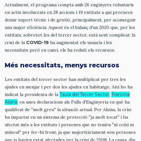
Actualment, el programa compta amb 26 enginyers voluntaris
en actiu involucrats en 28 accions i 19 entitats a qui procuren
donar suport tècnic i de gestió, principalment, per aconseguir
una major eficiència. Aquest és el balanç d'un 2020 que, per les
entitats, sobretot les del tercer sector, està sent complicat: la
crisi de la
COVID-19
ha augmentat els usuaris i les
necessitats però en canvi, els ha reduït els recursos.
Més necessitats, menys recursos
Les entitats del tercer sector han multiplicat per tres les
ajudes en menjar i per dos les ajudes en habitatge. Així ho ha
indicat la presidenta de la
Taula del Tercer Sector
,
Francina
Alsina
, en unes declaracions als Fulls d'Enginyeria en què ha
qualificat de ''molt greu'' la situació actual. Per Alsina, la crisi
ha impactat en un sistema de protecció ''ja molt tocat'' i ha
afectat més a les entitats i persones que no tenien ''ni coixí ni
múscul'' per fer-hi front, ja que majoritàriament són persones
que ja havien estat afectades per la crisi de 2008. La causa, diu