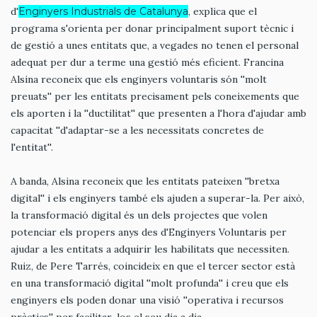
d'
Enginyers Industrials de Catalunya
, explica que el
programa s'orienta per donar principalment suport tècnic i
de gestió a unes entitats que, a vegades no tenen el personal
adequat per dur a terme una gestió més eficient. Francina
Alsina reconeix que els enginyers voluntaris són ''molt
preuats'' per les entitats precisament pels coneixements que
els aporten i la ''ductilitat'' que presenten a l'hora d'ajudar amb
capacitat ''d'adaptar-se a les necessitats concretes de
l'entitat''.
A banda, Alsina reconeix que les entitats pateixen ''bretxa
digital'' i els enginyers també els ajuden a superar-la. Per això,
la transformació digital és un dels projectes que volen
potenciar els propers anys des d'Enginyers Voluntaris per
ajudar a les entitats a adquirir les habilitats que necessiten.
Ruiz, de Pere Tarrés, coincideix en que el tercer sector està
en una transformació digital ''molt profunda'' i creu que els
enginyers els poden donar una visió ''operativa i recursos
pràctics'' per facilitar-los el seu dia a dia.