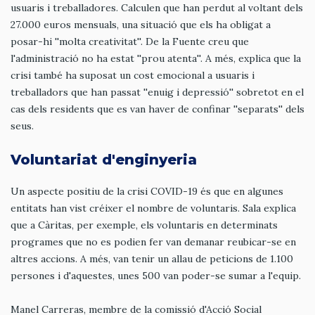
usuaris i treballadores. Calculen que han perdut al voltant dels
27.000 euros mensuals, una situació que els ha obligat a
posar-hi ''molta creativitat''. De la Fuente creu que
l'administració no ha estat ''prou atenta''. A més, explica que la
crisi també ha suposat un cost emocional a usuaris i
treballadors que han passat ''enuig i depressió'' sobretot en el
cas dels residents que es van haver de confinar ''separats'' dels
seus.
Voluntariat d'enginyeria
Un aspecte positiu de la crisi COVID-19 és que en algunes
entitats han vist créixer el nombre de voluntaris. Sala explica
que a Càritas, per exemple, els voluntaris en determinats
programes que no es podien fer van demanar reubicar-se en
altres accions. A més, van tenir un allau de peticions de 1.100
persones i d'aquestes, unes 500 van poder-se sumar a l'equip.
Manel Carreras, membre de la comissió d'Acció Social