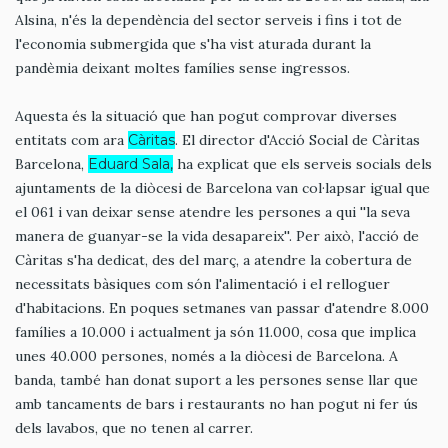
Alsina, n'és la dependència del sector serveis i fins i tot de
l'economia submergida que s'ha vist aturada durant la
pandèmia deixant moltes famílies sense ingressos.
Aquesta és la situació que han pogut comprovar diverses
entitats com ara
Càritas
. El director d'Acció Social de Càritas
Barcelona,
Eduard Sala,
ha explicat que els serveis socials dels
ajuntaments de la diòcesi de Barcelona van col·lapsar igual que
el 061 i van deixar sense atendre les persones a qui ''la seva
manera de guanyar-se la vida desapareix''. Per això, l'acció de
Càritas s'ha dedicat, des del març, a atendre la cobertura de
necessitats bàsiques com són l'alimentació i el relloguer
d'habitacions. En poques setmanes van passar d'atendre 8.000
famílies a 10.000 i actualment ja són 11.000, cosa que implica
unes 40.000 persones, només a la diòcesi de Barcelona. A
banda, també han donat suport a les persones sense llar que
amb tancaments de bars i restaurants no han pogut ni fer ús
dels lavabos, que no tenen al carrer.