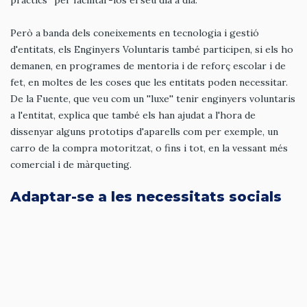
Però a banda dels coneixements en tecnologia i gestió
d'entitats, els Enginyers Voluntaris també participen, si els ho
demanen, en programes de mentoria i de reforç escolar i de
fet, en moltes de les coses que les entitats poden necessitar.
De la Fuente, que veu com un ''luxe'' tenir enginyers voluntaris
a l'entitat, explica que també els han ajudat a l'hora de
dissenyar alguns prototips d'aparells com per exemple, un
carro de la compra motoritzat, o fins i tot, en la vessant més
comercial i de màrqueting.
Adaptar-se a les necessitats socials
Adaptar-se a les necessitats del tercer sector i fer encara més
útil la seva tasca és el repte que es fixen els Enginyers
Voluntaris. Per això, el programa es dota d'un Consell
Assessor, constituït inicialment per sis persones de diferents
entitats, que permeti donar a conèixer la realitat del sector