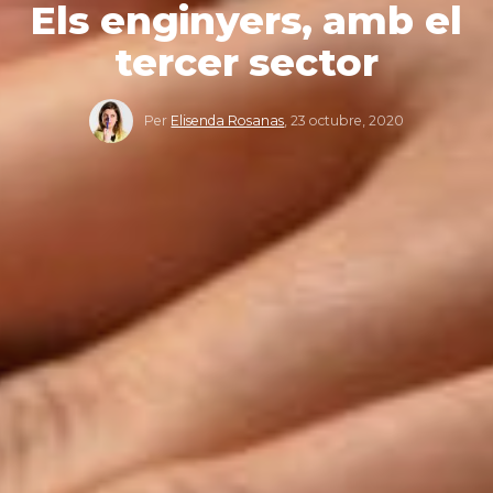
Els enginyers, amb el
tercer sector
Per
Elisenda Rosanas
,
23 octubre, 2020