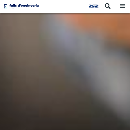
Vés
al
contingut