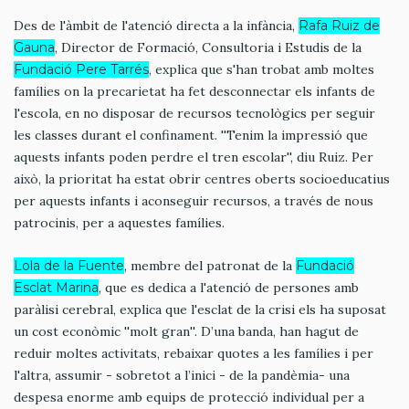
Des de l'àmbit de l'atenció directa a la infància,
Rafa Ruiz de
Gauna
, Director de Formació, Consultoria i Estudis de la
Fundació Pere Tarrés
, explica que s'han trobat amb moltes
famílies on la precarietat ha fet desconnectar els infants de
l'escola, en no disposar de recursos tecnològics per seguir
les classes durant el confinament. ''Tenim la impressió que
aquests infants poden perdre el tren escolar'', diu Ruiz. Per
això, la prioritat ha estat obrir centres oberts socioeducatius
per aquests infants i aconseguir recursos, a través de nous
patrocinis, per a aquestes famílies.
Lola de la Fuente
, membre del patronat de la
Fundació
Esclat Marina
, que es dedica a l'atenció de persones amb
paràlisi cerebral, explica que l'esclat de la crisi els ha suposat
un cost econòmic ''molt gran''. D’una banda, han hagut de
reduir moltes activitats, rebaixar quotes a les famílies i per
l'altra, assumir - sobretot a l’inici - de la pandèmia- una
despesa enorme amb equips de protecció individual per a