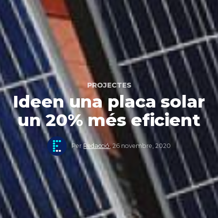
PROJECTES
Ideen una placa solar
un 20% més eficient
Per
Redacció
,
26 novembre, 2020