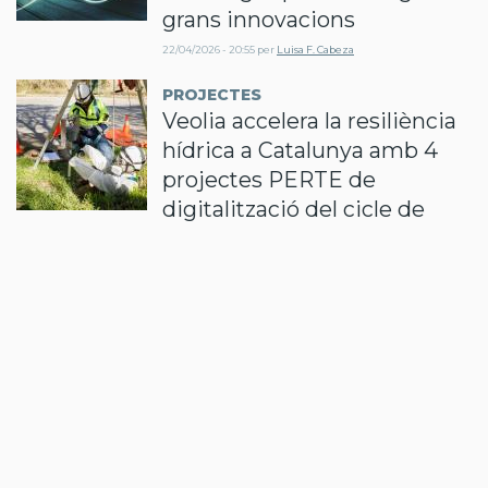
grans innovacions
22/04/2026 - 20:55
per
Luisa F. Cabeza
PROJECTES
Veolia accelera la resiliència
hídrica a Catalunya amb 4
projectes PERTE de
digitalització del cicle de
l’aigua
14/04/2026 - 14:35
per
Redacció
El vostre nom
Correu electrònic