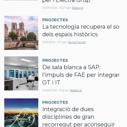
07/07/2026 - 10:27
per
Redacció
PROJECTES
La tecnologia recupera el so
dels espais històrics
11/06/2026 - 11:12
per
Xènia Freixas
PROJECTES
De sala blanca a SAP:
l’impuls de FAE per integrar
OT i IT
04/06/2026 - 11:52
per
Redacció
PROJECTES
Integració de dues
disciplines de gran
recorregut per aconseguir