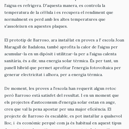
l'aigua es refrigera. D'aquesta manera, es controla la
temperatura de la cèl·lula i es recupera el rendiment que
normalment es perd amb les altes temperatures que
s'assoleixen en aquestes plaques.
El prototip de Barroso, ara instal·lat en proves a l' escola Joan
Maragall de Badalona, també aprofita la calor de l'aigua per
acumular-la en un dipòsit i utilitzar-la per a l'aigua calenta
sanitària, és a dir, una energia solar tèrmica. És per tant, un
panell híbrid que permet aprofitar l'energia fotovoltaica per
generar electricitat i alhora, per a energia tèrmica.
De moment, les proves a l'escola han requerit algun retoc
però Barroso està satisfet del resultat. I en un moment que
els projectes d'autoconsum d'energia solar estan en auge,
creu que val la pena apostar per una major eficiència. El
projecte de Barroso és escalable, es pot instal·lar a qualsevol
lloc, i és econòmic perquè com ja és habitual en aquest tipus