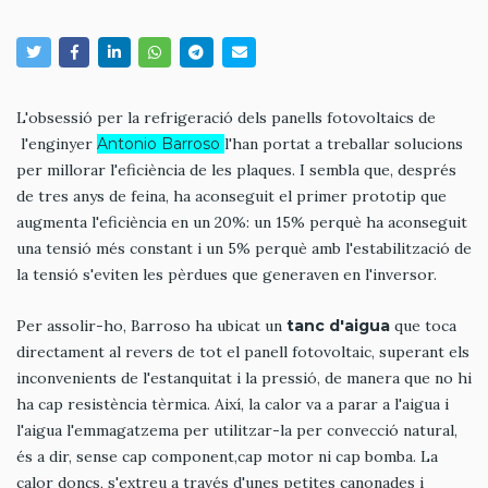
L'obsessió per la refrigeració dels panells fotovoltaics de
l'enginyer
Antonio Barroso
l'han portat a treballar solucions
per millorar l'eficiència de les plaques. I sembla que, després
de tres anys de feina, ha aconseguit el primer prototip que
augmenta l'eficiència en un 20%: un 15% perquè ha aconseguit
una tensió més constant i un 5% perquè amb l'estabilització de
la tensió s'eviten les pèrdues que generaven en l'inversor.
Per assolir-ho, Barroso ha ubicat un
tanc d'aigua
que toca
directament al revers de tot el panell fotovoltaic, superant els
inconvenients de l'estanquitat i la pressió, de manera que no hi
ha cap resistència tèrmica. Així, la calor va a parar a l'aigua i
l'aigua l'emmagatzema per utilitzar-la per convecció natural,
és a dir, sense cap component,cap motor ni cap bomba. La
calor doncs, s'extreu a través d'unes petites canonades i