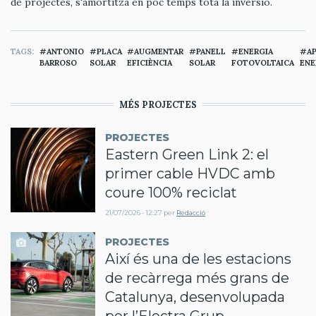
de projectes, s'amortitza en poc temps tota la inversió.
TAGS
ANTONIO
PLACA
AUGMENTAR
PANELL
ENERGIA
A
BARROSO
SOLAR
EFICIÈNCIA
SOLAR
FOTOVOLTAICA
ENE
MÉS PROJECTES
PROJECTES
Eastern Green Link 2: el
primer cable HVDC amb
coure 100% reciclat
21/07/2026 - 12:27
per
Redacció
PROJECTES
Així és una de les estacions
de recàrrega més grans de
Catalunya, desenvolupada
per l’Electra Grup