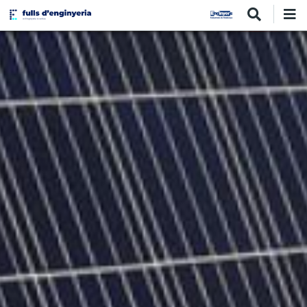
Vés
al
contingut