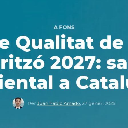
A FONS
e Qualitat de 
ritzó 2027: sa
ental a Cata
Per
Juan Pablo Amado
,
27 gener, 2025