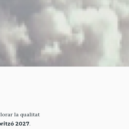
orar la qualitat
.
oritzó 2027