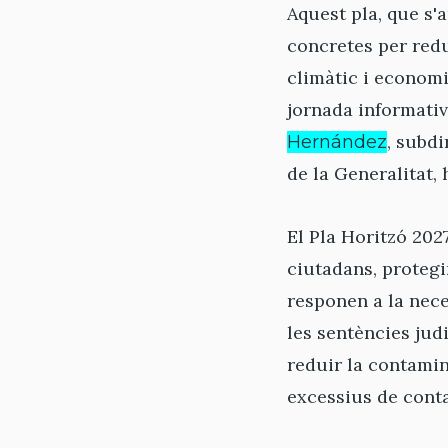
Aquest pla, que s'
concretes per redu
climàtic i economi
jornada informativ
, subd
Hernández
de la Generalitat, 
El Pla Horitzó 2027
ciutadans, protegi
responen a la nece
les sentències jud
reduir la contami
excessius de cont