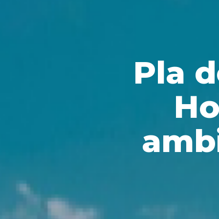
Pla d
Ho
ambi