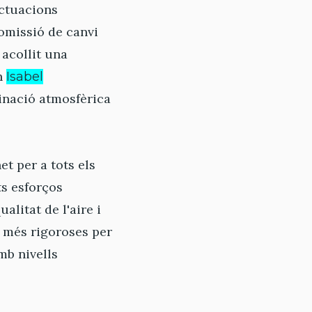
actuacions
comissió de canvi
acollit una
on
Isabel
minació atmosfèrica
et per a tots els
ts esforços
litat de l'aire i
s més rigoroses per
mb nivells