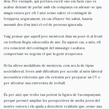
deia. Per exemple, qui portava escrit «no em facis cas» va
acabar deixant de parlar amb els companys en adonar-se que
ningú estava per ell. I això sense saber el contingut de
l’etiqueta; segurament, en cas d’haver-ho sabut, hauria
assumit des d’un inici el rol de persona ignorada.
Vaig pensar que aquell jove mentorat duia un post-it al front
on tothom llegia «desconfia de mi». En aquest cas, a més, ell
era conscient del contingut del missatge i acabava
comportant-se segons el que la gent n’esperava.
Hi ha altres modalitats de mentoria, com ara la de tipus
sociolaboral. Joves amb dificultats per accedir al món laboral
necessiten referents que els orientin per preparar un CV o
per afrontar una entrevista de treball.
És per això que trobo tan potent la figura de l’acompanyant,
perquè permet ampliar les perspectives de molts joves del
nostre entorn i els ajuda a descobrir realitats que, sense una