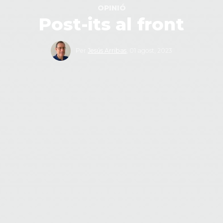
OPINIÓ
Post-its al front
Per
Jesús Arribas
,
01 agost, 2023