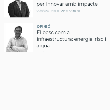
per innovar amb impacte
04/08/2026 - 14:13
per
Daniel Altimiras
OPINIÓ
El bosc com a
infraestructura: energia, risc i
aigua
30/07/2026 - 08:34
per
Marc Oliva
OPINIÓ
Quan programar deixa de ser
el problema
27/07/2026 - 09:25
per
Oriol Vilàs
OPINIÓ
150 anys d'electricitat a