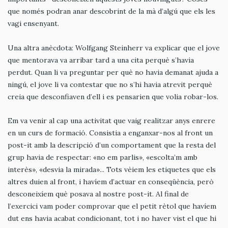
que només podran anar descobrint de la mà d’algú que els les
vagi ensenyant.
Una altra anècdota: Wolfgang Steinherr va explicar que el jove
que mentorava va arribar tard a una cita perquè s’havia
perdut. Quan li va preguntar per què no havia demanat ajuda a
ningú, el jove li va contestar que no s’hi havia atrevit perquè
creia que desconfiaven d’ell i es pensarien que volia robar-los.
Em va venir al cap una activitat que vaig realitzar anys enrere
en un curs de formació. Consistia a enganxar-nos al front un
post-it amb la descripció d’un comportament que la resta del
grup havia de respectar: «no em parlis», «escolta’m amb
interès», «desvia la mirada»... Tots vèiem les etiquetes que els
altres duien al front, i havíem d’actuar en conseqüència, però
desconeixíem què posava al nostre post-it. Al final de
l’exercici vam poder comprovar que el petit rètol que havíem
dut ens havia acabat condicionant, tot i no haver vist el que hi