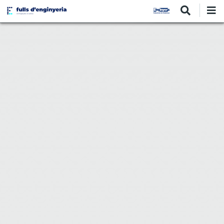
Vés
al
contingut