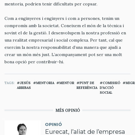
mentoria, podrien tenir dificultats per copsar.
Com a enginyeres i enginyers i com a persones, tenim un
compromís amb la societat. Coneixem el món de la tècnica i
sovint el de la gestió. I desenvolupem la nostra professió en
una realitat empresarial i social complexa. Per tant, cal que
exercim la nostra responsabilitat d’una manera que ajudi a
crear un món més just. L’acompanyament pot ser una molt
bona opció per contribuir-hi.
TAGS
JESÚS
MENTORIA
MENTOR
PUNT DE
COMISSIÓ
MIGR
ARRIBAS
REFERÈNCIA
D'ACCIÓ
SOCIAL
MÉS OPINIÓ
OPINIÓ
Eurecat, l’aliat de l’empresa