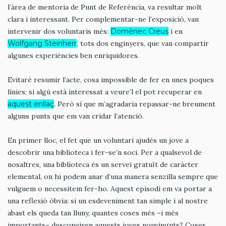
l’àrea de mentoria de Punt de Referència, va resultar molt
clara i interessant. Per complementar-ne l’exposició, van
intervenir dos voluntaris més:
Domènec Creus
i en
Wolfgang Steinherr
, tots dos enginyers, que van compartir
algunes experiències ben enriquidores.
Evitaré resumir l’acte, cosa impossible de fer en unes poques
línies; si algú està interessat a veure’l el pot recuperar en
aquest enllaç
. Però sí que m’agradaria repassar-ne breument
alguns punts que em van cridar l’atenció.
En primer lloc, el fet que un voluntari ajudés un jove a
descobrir una biblioteca i fer-se’n soci. Per a qualsevol de
nosaltres, una biblioteca és un servei gratuït de caràcter
elemental, on hi podem anar d’una manera senzilla sempre que
vulguem o necessitem fer-ho. Aquest episodi em va portar a
una reflexió òbvia: si un esdeveniment tan simple i al nostre
abast els queda tan lluny, quantes coses més –i més
importants– desconeixen aquests joves nouvinguts? Coses