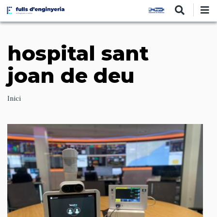
Vés
al
contingut
hospital sant
joan de deu
Ruta
Inici
de
navegació