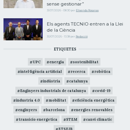
sense gestionar”
31/07/2026 - 08:30
per
Elisenda Rosanas
Els agents TECNIO entren a la Llei
de la Ciència
30/07/2026 - 13:38
per
Redacció
ETIQUETES
UPC
energia
sostenibilitat
intel·ligència artificial
recerca
robòtica
indústria
catalunya
Enginyers industrials de catalunya
covid-19
industria 4.0
mobilitat
eficiència energètica
enginyers
barcelona
energies renovables
transicio energetica
STEM
canvi climatic
ETSEIB