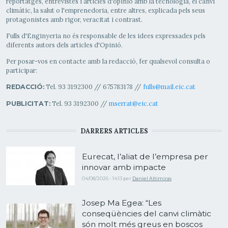
reportatges, entrevistes i articles d'opinió amb la tecnologia, el canvi
climàtic, la salut o l'emprenedoria, entre altres, explicada pels seus
protagonistes amb rigor, veracitat i contrast.
Fulls d'Enginyeria no és responsable de les idees expressades pels
diferents autors dels articles d'Opinió.
Per posar-vos en contacte amb la redacció, fer qualsevol consulta o
participar:
Tel. 93 3192300 // 675783178 //
fulls@mail.eic.cat
REDACCIÓ:
Tel. 93 3192300 //
mserrat@eic.cat
PUBLICITAT:
DARRERS ARTICLES
Eurecat, l’aliat de l’empresa per
innovar amb impacte
04/08/2026 - 14:13
per
Daniel Altimiras
Josep Ma Egea: “Les
conseqüències del canvi climàtic
són molt més greus en boscos