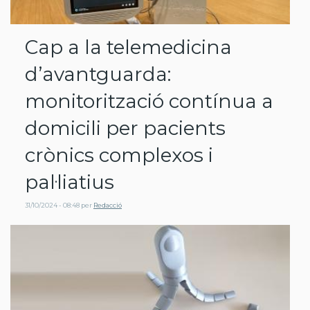
Cap a la telemedicina
d’avantguarda:
monitorització contínua a
domicili per pacients
crònics complexos i
pal·liatius
31/10/2024 - 08:48
per
Redacció