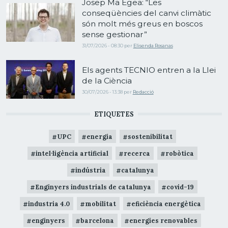
Josep Ma Egea: “Les
conseqüències del canvi climàtic
són molt més greus en boscos
sense gestionar”
31/07/2026 - 08:30
per
Elisenda Rosanas
Els agents TECNIO entren a la Llei
de la Ciència
30/07/2026 - 13:38
per
Redacció
ETIQUETES
UPC
energia
sostenibilitat
intel·ligència artificial
recerca
robòtica
indústria
catalunya
Enginyers industrials de catalunya
covid-19
industria 4.0
mobilitat
eficiència energètica
enginyers
barcelona
energies renovables