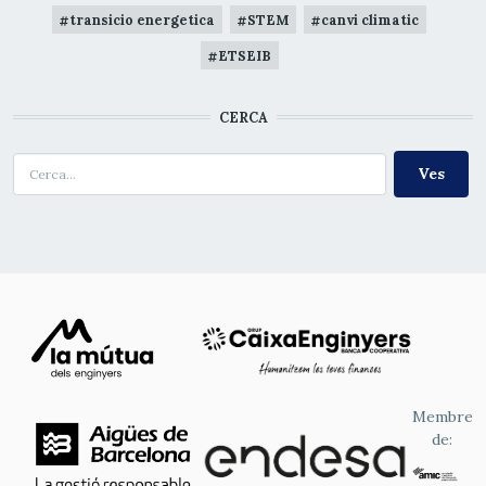
transicio energetica
STEM
canvi climatic
ETSEIB
CERCA
Cerca
Membre
de: