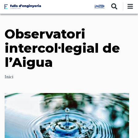
Vés
al
contingut
Observatori
intercol·legial de
l’Aigua
Ruta
Inici
de
navegació