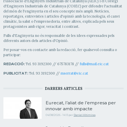
l'Associació d'Enginyers Industrials de Catalunya (AEIC) i el Col·legi
d'Enginyers Industrials de Catalunya (COIEC) per difondre l'actualitat
del món de l'enginyeria en el seu concepte més ampli. Notícies,
reportatges, entrevistes i articles d'opinió amb la tecnologia, el canvi
climàtic, la salut o l'emprenedoria, entre altres, explicada pels seus
protagonistes amb rigor, veracitat i contrast.
Fulls d'Enginyeria no és responsable de les idees expressades pels
diferents autors dels articles d'Opinió.
Per posar-vos en contacte amb la redacció, fer qualsevol consulta o
participar:
Tel. 93 3192300 // 675783178 //
fulls@mail.eic.cat
REDACCIÓ:
Tel. 93 3192300 //
mserrat@eic.cat
PUBLICITAT:
DARRERS ARTICLES
Eurecat, l’aliat de l’empresa per
innovar amb impacte
04/08/2026 - 14:13
per
Daniel Altimiras