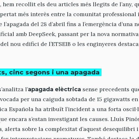
, hem recollit els deu articles més llegits de l’any, 
ertat més interès entre la comunitat professional i
e l’apagada del 28 d’abril fins a l’emergència d’una 
rtificial amb DeepSeek, passant per la nova normativa
s del nou edifici de l’ETSEIB o les enginyeres destac
ts, cinc segons i una apagada
’analitza l’
sense precedents que 
apagada elèctrica
rovocada per una caiguda sobtada de 15 gigawatts e
ca Española ha atribuït l’incident a una forta oscil·
que encara s’estan investigant les causes. Lluís Pinó
, alerta sobre la complexitat d’aquest desequilibri 
fer interpretacions prematures. També destaca la di