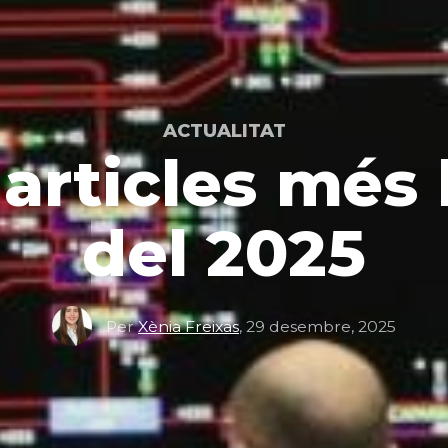
ACTUALITAT
 articles més 
del 2025
Per
Xènia Freixas
,
29 desembre, 2025