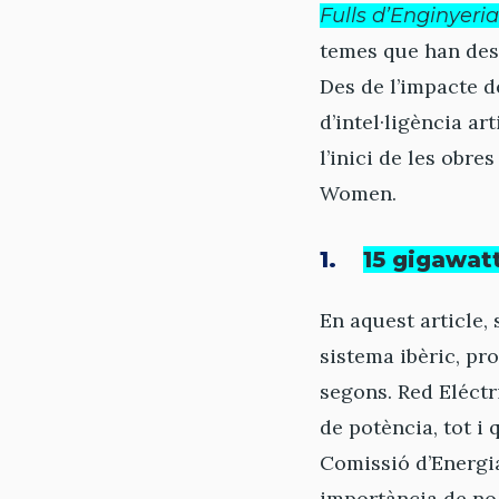
Fulls d’Enginyeria
temes que han desp
Des de l’impacte d
d’intel·ligència a
l’inici de les obre
Women.
1.
15 gigawat
En aquest article, s
sistema ibèric, p
segons. Red Eléctri
de potència, tot i 
Comissió d’Energia
importància de no 