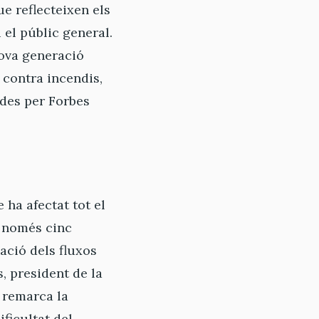
que reflecteixen els
 el públic general.
nova generació
 contra incendis,
ades per Forbes
ha afectat tot el
n només cinc
lació dels fluxos
s, president de la
i remarca la
ficultat del