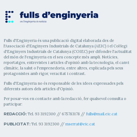
Fulls d'Enginyeria és una publicació digital elaborada des de
l'Associació d'Enginyers Industrials de Catalunya (AEIC) i el Col·legi
d'Enginyers Industrials de Catalunya (COIEC) per difondre l'actualitat
del món de l'enginyeria en el seu concepte més ampli. Notícies,
reportatges, entrevistes i articles d'opinió amb la tecnologia, el canvi
climàtic, la salut o l'emprenedoria, entre altres, explicada pels seus
protagonistes amb rigor, veracitat i contrast.
Fulls d'Enginyeria no és responsable de les idees expressades pels
diferents autors dels articles d'Opinió.
Per posar-vos en contacte amb la redacció, fer qualsevol consulta o
participar:
Tel. 93 3192300 // 675783178 //
fulls@mail.eic.cat
REDACCIÓ:
Tel. 93 3192300 //
mserrat@eic.cat
PUBLICITAT: