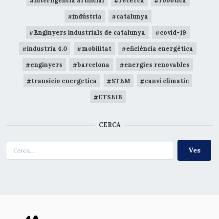
intel·ligència artificial
recerca
robòtica
indústria
catalunya
Enginyers industrials de catalunya
covid-19
industria 4.0
mobilitat
eficiència energètica
enginyers
barcelona
energies renovables
transicio energetica
STEM
canvi climatic
ETSEIB
CERCA
Cerca