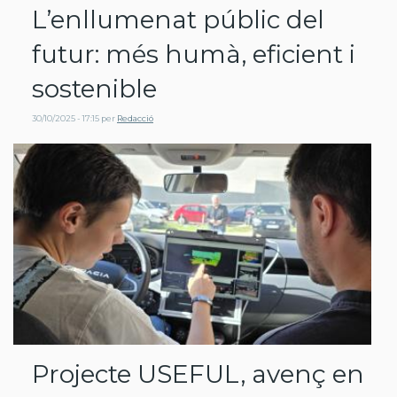
L’enllumenat públic del
futur: més humà, eficient i
sostenible
30/10/2025 - 17:15
per
Redacció
Projecte USEFUL, avenç en