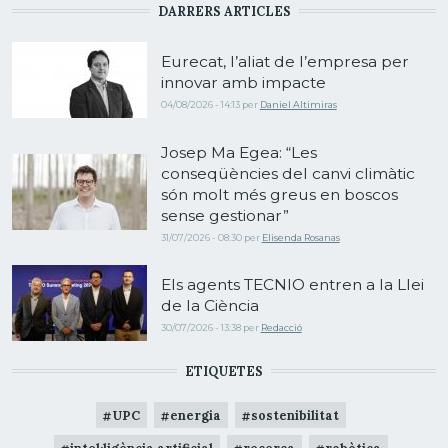
DARRERS ARTICLES
Eurecat, l’aliat de l’empresa per
innovar amb impacte
04/08/2026 - 14:13
per
Daniel Altimiras
Josep Ma Egea: “Les
conseqüències del canvi climàtic
són molt més greus en boscos
sense gestionar”
31/07/2026 - 08:30
per
Elisenda Rosanas
Els agents TECNIO entren a la Llei
de la Ciència
30/07/2026 - 13:38
per
Redacció
ETIQUETES
UPC
energia
sostenibilitat