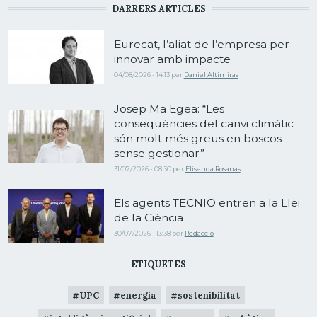
DARRERS ARTICLES
Eurecat, l’aliat de l’empresa per
innovar amb impacte
04/08/2026 - 14:13
per
Daniel Altimiras
Josep Ma Egea: “Les
conseqüències del canvi climàtic
són molt més greus en boscos
sense gestionar”
31/07/2026 - 08:30
per
Elisenda Rosanas
Els agents TECNIO entren a la Llei
de la Ciència
30/07/2026 - 13:38
per
Redacció
ETIQUETES
UPC
energia
sostenibilitat