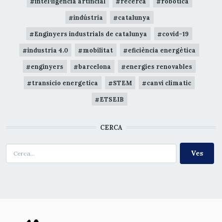
intel·ligència artificial
recerca
robòtica
indústria
catalunya
Enginyers industrials de catalunya
covid-19
industria 4.0
mobilitat
eficiència energètica
enginyers
barcelona
energies renovables
transicio energetica
STEM
canvi climatic
ETSEIB
CERCA
Cerca