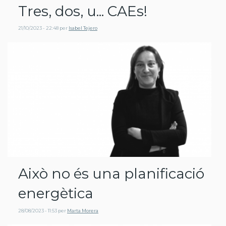
Tres, dos, u... CAEs!
21/10/2023 - 22:48
per
Isabel Tejero
Això no és una planificació
energètica
28/08/2023 - 11:53
per
Marta Morera