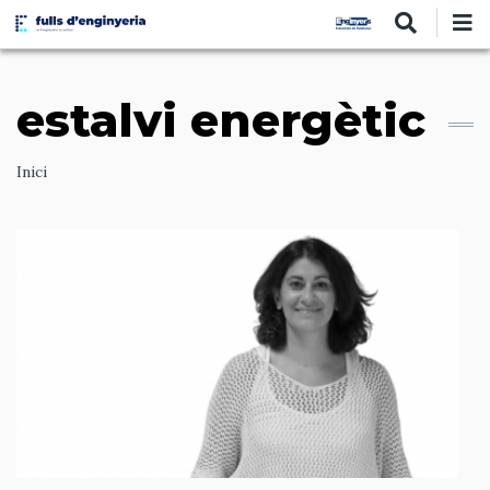
Vés
al
contingut
estalvi energètic
Ruta
Inici
de
navegació