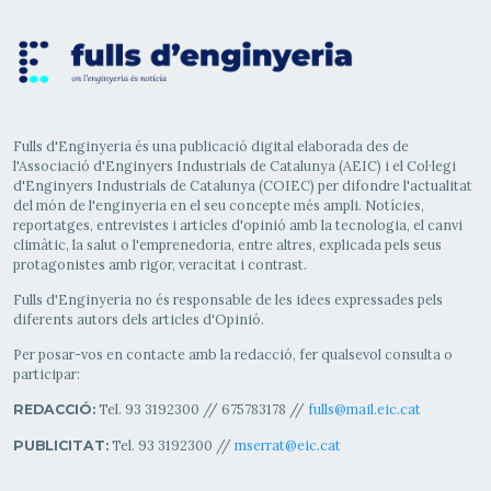
Fulls d'Enginyeria és una publicació digital elaborada des de
l'Associació d'Enginyers Industrials de Catalunya (AEIC) i el Col·legi
d'Enginyers Industrials de Catalunya (COIEC) per difondre l'actualitat
del món de l'enginyeria en el seu concepte més ampli. Notícies,
reportatges, entrevistes i articles d'opinió amb la tecnologia, el canvi
climàtic, la salut o l'emprenedoria, entre altres, explicada pels seus
protagonistes amb rigor, veracitat i contrast.
Fulls d'Enginyeria no és responsable de les idees expressades pels
diferents autors dels articles d'Opinió.
Per posar-vos en contacte amb la redacció, fer qualsevol consulta o
participar:
Tel. 93 3192300 // 675783178 //
fulls@mail.eic.cat
REDACCIÓ:
Tel. 93 3192300 //
mserrat@eic.cat
PUBLICITAT: