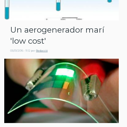
Un aerogenerador marí
'low cost'
05/01/2016 - 11:12
per
Redacció