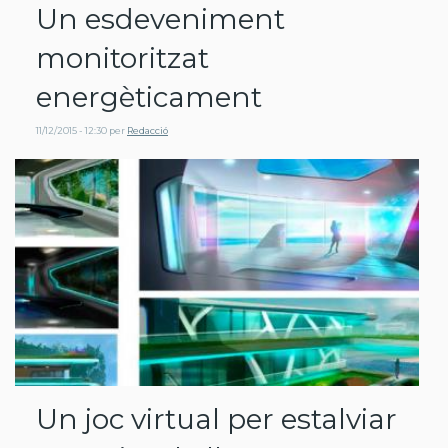
Un esdeveniment
monitoritzat
energèticament
11/12/2015 - 12:30
per
Redacció
Un joc virtual per estalviar