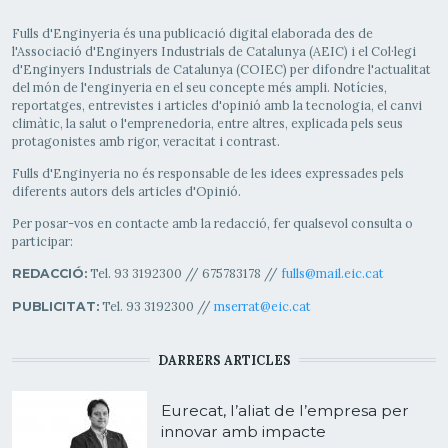
Fulls d'Enginyeria és una publicació digital elaborada des de
l'Associació d'Enginyers Industrials de Catalunya (AEIC) i el Col·legi
d'Enginyers Industrials de Catalunya (COIEC) per difondre l'actualitat
del món de l'enginyeria en el seu concepte més ampli. Notícies,
reportatges, entrevistes i articles d'opinió amb la tecnologia, el canvi
climàtic, la salut o l'emprenedoria, entre altres, explicada pels seus
protagonistes amb rigor, veracitat i contrast.
Fulls d'Enginyeria no és responsable de les idees expressades pels
diferents autors dels articles d'Opinió.
Per posar-vos en contacte amb la redacció, fer qualsevol consulta o
participar:
Tel. 93 3192300 // 675783178 //
fulls@mail.eic.cat
REDACCIÓ:
Tel. 93 3192300 //
mserrat@eic.cat
PUBLICITAT:
DARRERS ARTICLES
Eurecat, l’aliat de l’empresa per
innovar amb impacte