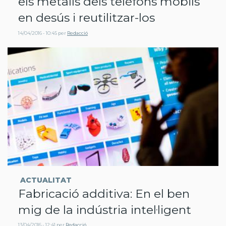
els metalls dels telèfons mòbils
en desús i reutilitzar-los
14/04/2016 - 10:45
per
Redacció
ACTUALITAT
Fabricació additiva: En el ben
mig de la indústria intel·ligent
13/04/2016 - 12:41
per
Redacció