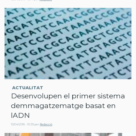
ACTUALITAT
Desenvolupen el primer sistema
demmagatzematge basat en
lADN
13/04/2016 - 10:39
per
Redacció