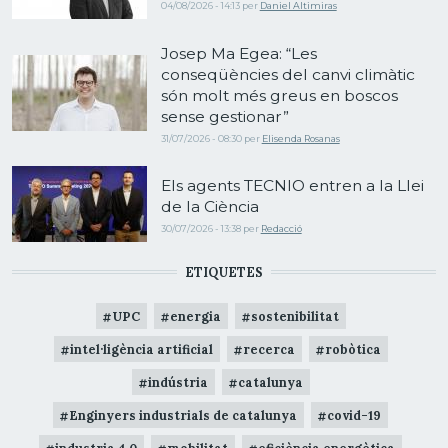
04/08/2026 - 14:13
per
Daniel Altimiras
Josep Ma Egea: “Les
conseqüències del canvi climàtic
són molt més greus en boscos
sense gestionar”
31/07/2026 - 08:30
per
Elisenda Rosanas
Els agents TECNIO entren a la Llei
de la Ciència
30/07/2026 - 13:38
per
Redacció
ETIQUETES
UPC
energia
sostenibilitat
intel·ligència artificial
recerca
robòtica
indústria
catalunya
Enginyers industrials de catalunya
covid-19