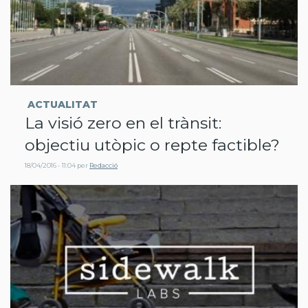
ACTUALITAT
La visió zero en el trànsit:
objectiu utòpic o repte factible?
18/04/2016 - 11:04
per
Redacció