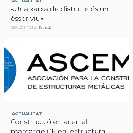
ACTUALITAT
«Una xarxa de districte és un
ésser viu»
25/04/2016 - 11:32
per
Redacció
ACTUALITAT
Construcció en acer: el
marcatge CE en lestructura