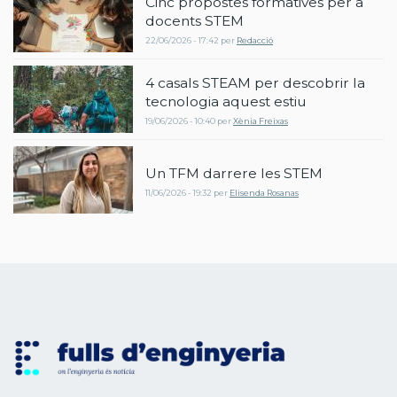
Cinc propostes formatives per a
docents STEM
22/06/2026 - 17:42
per
Redacció
4 casals STEAM per descobrir la
tecnologia aquest estiu
19/06/2026 - 10:40
per
Xènia Freixas
Un TFM darrere les STEM
11/06/2026 - 19:32
per
Elisenda Rosanas