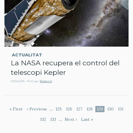
ACTUALITAT
La NASA recupera el control del
telescopi Kepler
12/04/2016 - 10:42
per
Redacció
Paginació
Primera
« First
Pàgina
‹ Previous
…
Page
125
Page
126
Page
127
Page
128
Pàgina
129
Page
130
Page
131
pàgina
anterior
actual
Page
132
Page
133
…
Pàgina
Next ›
Última
Last »
següent
pàgina