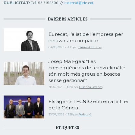
Tel. 93 3192300 //
mserrat@eic.cat
PUBLICITAT:
DARRERS ARTICLES
Eurecat, l’aliat de l’empresa per
innovar amb impacte
04/08/2026 - 14:13
per
Daniel Altimiras
Josep Ma Egea: “Les
conseqüències del canvi climàtic
són molt més greus en boscos
sense gestionar”
31/07/2026 - 08:30
per
Elisenda Rosanas
Els agents TECNIO entren a la Llei
de la Ciència
30/07/2026 - 13:38
per
Redacció
ETIQUETES