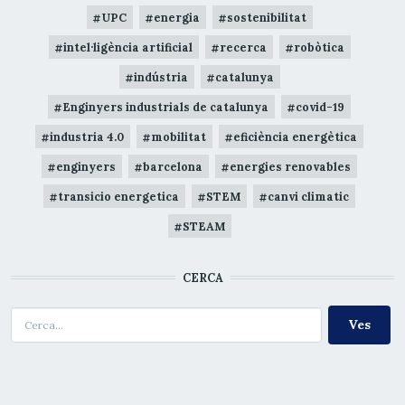
UPC
energia
sostenibilitat
intel·ligència artificial
recerca
robòtica
indústria
catalunya
Enginyers industrials de catalunya
covid-19
industria 4.0
mobilitat
eficiència energètica
enginyers
barcelona
energies renovables
transicio energetica
STEM
canvi climatic
STEAM
CERCA
Cerca