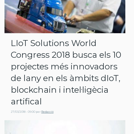
LIoT Solutions World
Congress 2018 busca els 10
projectes més innovadors
de lany en els àmbits dIoT,
blockchain i intel·ligècia
artifical
27/03/2018 - 09:00
per
Redacció