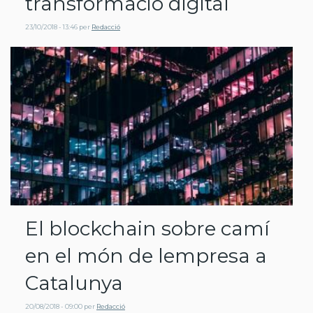
transformació digital
23/10/2018 - 13:46
per
Redacció
El blockchain sobre camí
en el món de lempresa a
Catalunya
20/08/2018 - 09:00
per
Redacció