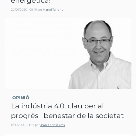
energètica!
22/06/2020 - 08:49
per
Manel Torrent
OPINIÓ
La indústria 4.0, clau per al
progrés i benestar de la societat
11/06/2020 - 08:17
per
Joan-Carles Casas