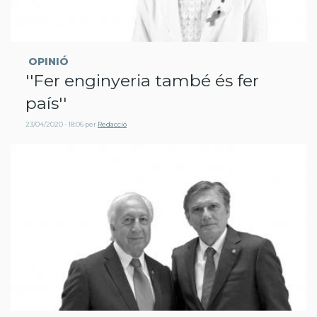
OPINIÓ
''Fer enginyeria també és fer
país''
23/04/2020 - 18:06
per
Redacció