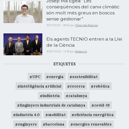
Josep Ma Egea: “Les
conseqüències del canvi climàtic
són molt més greus en boscos
sense gestionar”
31/07/2026 - 08:30
per
Elisenda Rosanas
Els agents TECNIO entren a la Llei
de la Ciència
30/07/2026 - 13:38
per
Redacció
ETIQUETES
UPC
energia
sostenibilitat
intel·ligència artificial
recerca
robòtica
indústria
catalunya
Enginyers industrials de catalunya
covid-19
industria 4.0
mobilitat
eficiència energètica
enginyers
barcelona
energies renovables