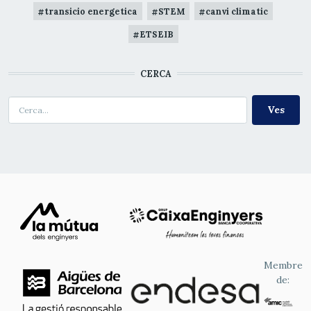
transicio energetica
STEM
canvi climatic
ETSEIB
CERCA
Cerca
Membre
de: