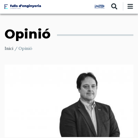
Vés
al
contingut
Opinió
Ruta
Inici
Opinió
de
navegació