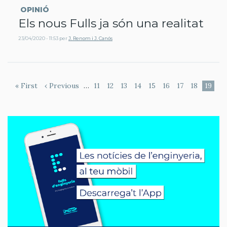
OPINIÓ
Els nous Fulls ja són una realitat
23/04/2020 - 11:53
per
J. Renom i J. Canós
Paginació
Primera
« First
Pàgina
‹ Previous
…
Page
11
Page
12
Page
13
Page
14
Page
15
Page
16
Page
17
Page
18
Pàgina
19
pàgina
anterior
actual