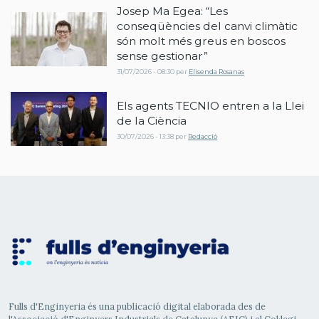
Josep Ma Egea: “Les
conseqüències del canvi climàtic
són molt més greus en boscos
sense gestionar”
31/07/2026 - 08:30
per
Elisenda Rosanas
Els agents TECNIO entren a la Llei
de la Ciència
30/07/2026 - 13:38
per
Redacció
Fulls d'Enginyeria és una publicació digital elaborada des de