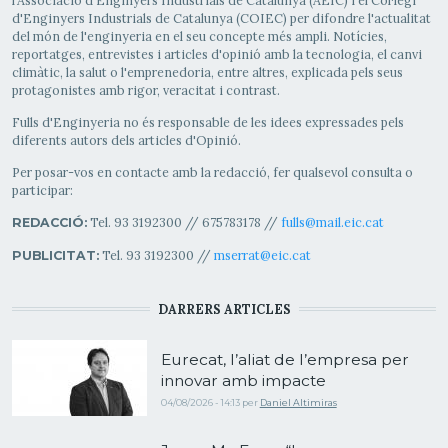
l'Associació d'Enginyers Industrials de Catalunya (AEIC) i el Col·legi
d'Enginyers Industrials de Catalunya (COIEC) per difondre l'actualitat
del món de l'enginyeria en el seu concepte més ampli. Notícies,
reportatges, entrevistes i articles d'opinió amb la tecnologia, el canvi
climàtic, la salut o l'emprenedoria, entre altres, explicada pels seus
protagonistes amb rigor, veracitat i contrast.
Fulls d'Enginyeria no és responsable de les idees expressades pels
diferents autors dels articles d'Opinió.
Per posar-vos en contacte amb la redacció, fer qualsevol consulta o
participar:
Tel. 93 3192300 // 675783178 //
fulls@mail.eic.cat
REDACCIÓ:
Tel. 93 3192300 //
mserrat@eic.cat
PUBLICITAT:
DARRERS ARTICLES
Eurecat, l’aliat de l’empresa per
innovar amb impacte
04/08/2026 - 14:13
per
Daniel Altimiras